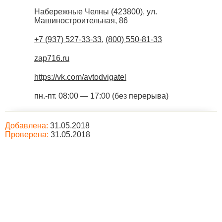
Набережные Челны
(
423800
),
ул.
Машиностроительная, 86
+7 (937) 527-33-33
,
(800) 550-81-33
zap716.ru
https://vk.com/avtodvigatel
пн.-пт. 08:00 — 17:00 (без перерыва)
Добавлена:
31.05.2018
Проверена:
31.05.2018