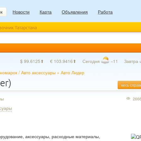
ик
Новости
Карта
Объявления
Работа
авочник Татарстана
$ 99.6125⬆
€ 103.9416⬆
Сегодня
−11
Завтра
иномарок
/
Авто аксессуары
»
Авто Лидер
er)
весь справ
ны
266
ссуары
орудование, аксессуары, расходные материалы,