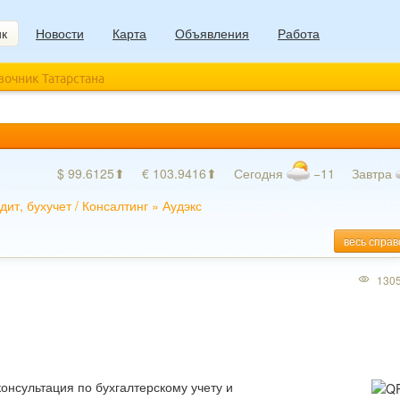
ик
Новости
Карта
Объявления
Работа
авочник Татарстана
$ 99.6125⬆
€ 103.9416⬆
Сегодня
−11
Завтра
дит, бухучет
/
Консалтинг
»
Аудэкс
весь справ
130
онсультация по бухгалтерскому учету и