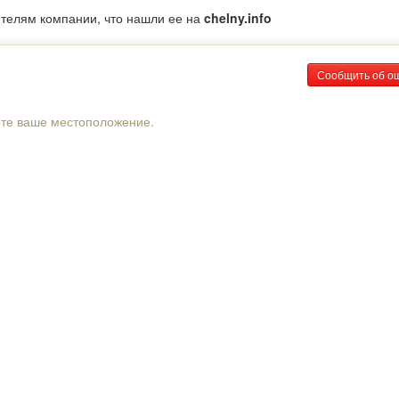
ителям компании, что нашли ее на
chelny.info
Сообщить об о
рте ваше местоположение.