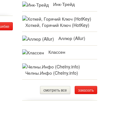
Инк-Трейд
Хоткей, Горячий Ключ (HotKey)
шибке
Аллюр (Allur)
Классен
Челны.Инфо (Chelny.info)
смотреть все
заказать