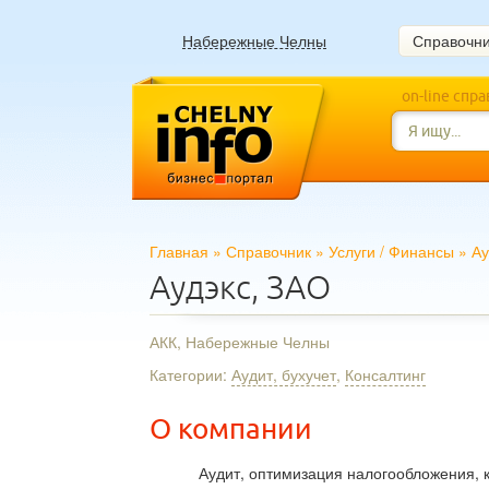
Набережные Челны
Справочн
on-line спр
Главная
»
Справочник
»
Услуги
/
Финансы
»
Ау
Аудэкс, ЗАО
АКК, Набережные Челны
Категории:
Аудит, бухучет
,
Консалтинг
О компании
Аудит, оптимизация налогообложения, к