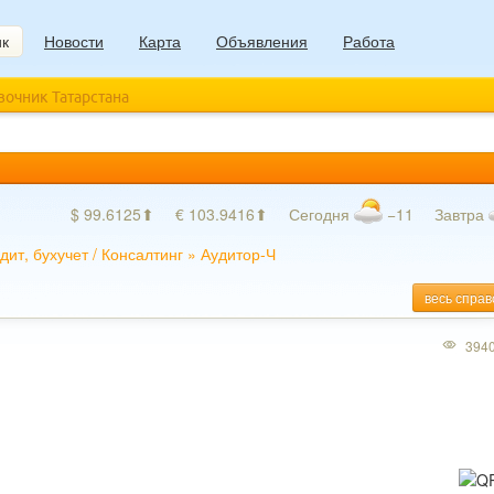
ик
Новости
Карта
Объявления
Работа
авочник Татарстана
$ 99.6125⬆
€ 103.9416⬆
Сегодня
−11
Завтра
дит, бухучет
/
Консалтинг
»
Аудитор-Ч
весь справ
394