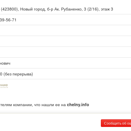
ы
(
423800
),
Новый город, б-р Ак. Рубаненко, 3 (2/16), этаж 3
 39-56-71
нович
00 (без перерыва)
ение
ителям компании, что нашли ее на
chelny.info
Сообщить об о