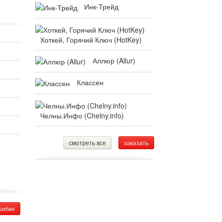
Инк-Трейд
Хоткей, Горячий Ключ (HotKey)
Аллюр (Allur)
Классен
Челны.Инфо (Chelny.info)
смотреть все
заказать
шибке