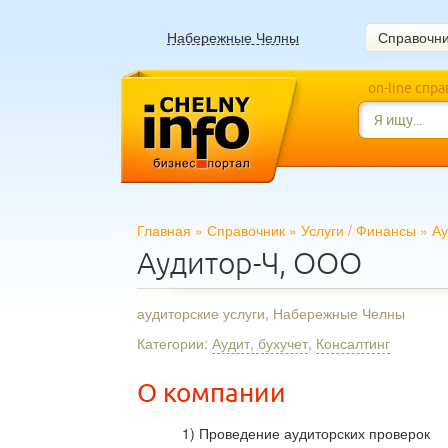
Набережные Челны
Справочн
on-line спр
Главная
»
Справочник
»
Услуги
/
Финансы
»
Ау
Аудитор-Ч, ООО
аудиторские услуги, Набережные Челны
Категории:
Аудит, бухучет
,
Консалтинг
О компании
1) Проведение аудиторских проверок