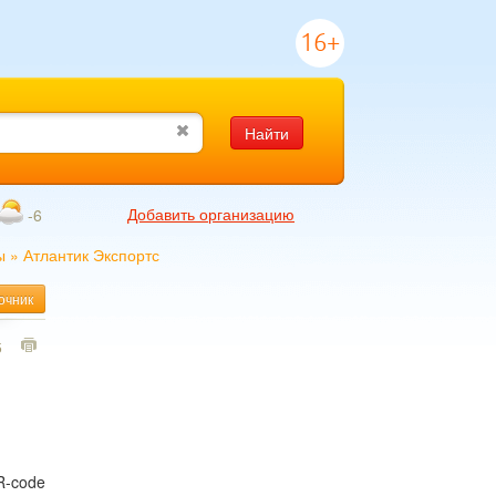
16+
Найти
Добавить организацию
-6
ы
»
Атлантик Экспортс
очник
5