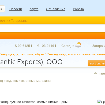
ик
Новости
Карта
Объявления
Работа
авочник Татарстана
$ 99.6125⬆
€ 103.9416⬆
Сегодня
−11
Завтра
Спецодежда, текстиль, обувь
/
Секонд хенд, комиссионные магазин
antic Exports), ООО
весь справ
150
нд хенд, комиссионные магазины
хенд, лучшее качество, самые низкие цены.