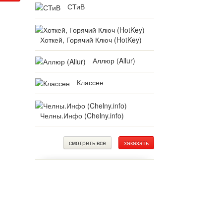
СТиВ
Хоткей, Горячий Ключ (HotKey)
Аллюр (Allur)
Классен
Челны.Инфо (Chelny.info)
смотреть все
заказать