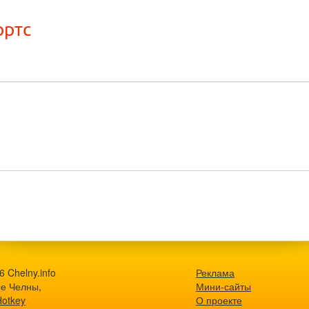
ортс
 Chelny.info
Реклама
е Челны,
Мини-сайты
Hotkey
О проекте