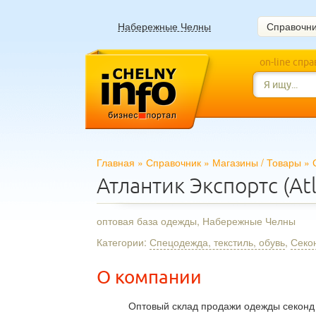
Набережные Челны
Справочн
on-line спр
Главная
»
Справочник
»
Магазины
/
Товары
»
Атлантик Экспортс (Atl
оптовая база одежды, Набережные Челны
Категории:
Спецодежда, текстиль, обувь
,
Секо
О компании
Оптовый склад продажи одежды секонд 