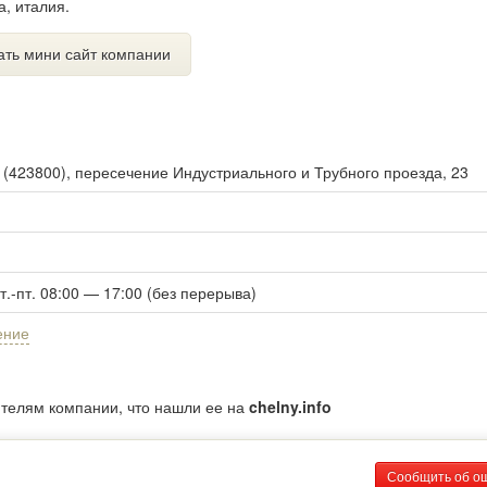
а, италия.
ать мини сайт компании
ы
(
423800
),
пересечение Индустриального и Трубного проезда, 23
вт.-пт. 08:00 — 17:00 (без перерыва)
ение
ителям компании, что нашли ее на
chelny.info
Сообщить об о