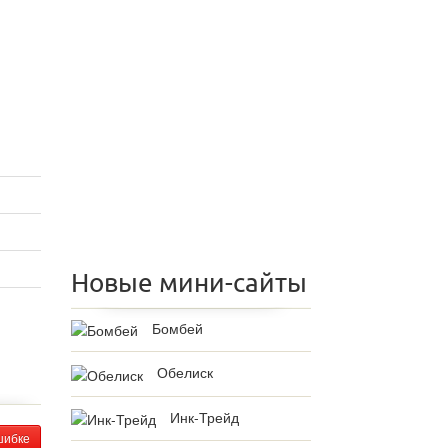
Новые мини-сайты
Бомбей
Обелиск
Инк-Трейд
шибке