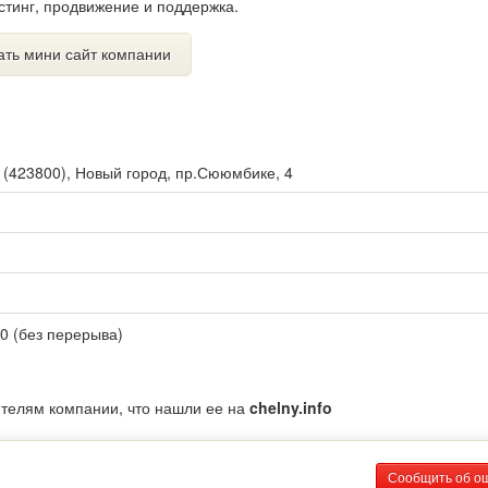
стинг, продвижение и поддержка.
ать мини сайт компании
ы
(
423800
),
Новый город, пр.Сююмбике, 4
00 (без перерыва)
ителям компании, что нашли ее на
chelny.info
Сообщить об о