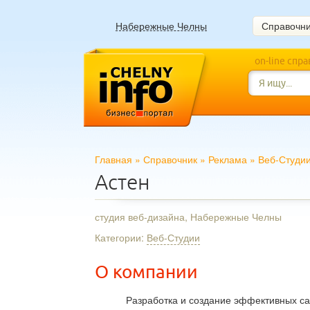
Набережные Челны
Справочн
on-line спр
Главная
»
Справочник
»
Реклама
»
Веб-Студи
Астен
студия веб-дизайна, Набережные Челны
Категории:
Веб-Студии
О компании
Разработка и создание эффективных са