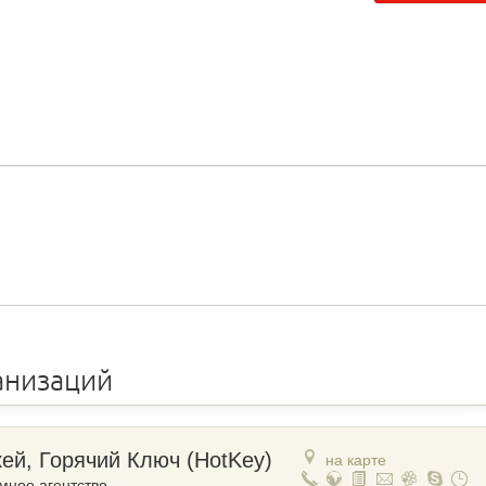
анизаций
кей, Горячий Ключ (HotKey)
на карте
мное агентство