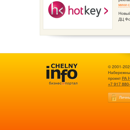
мини-с
Новый
ДЦ Фо
© 2001-2026
Набережны
проект
РА 
+7 917 880
Личны