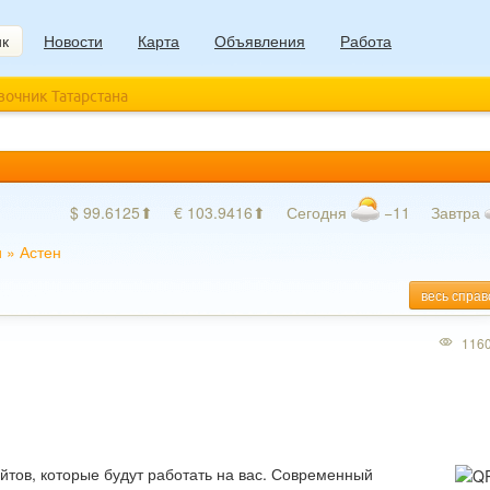
ик
Новости
Карта
Объявления
Работа
авочник Татарстана
$ 99.6125⬆
€ 103.9416⬆
Сегодня
−11
Завтра
и
»
Астен
весь справ
116
йтов, которые будут работать на вас. Современный