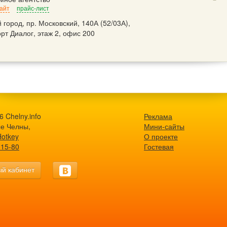
айт
прайс-лист
 город, пр. Московский, 140А (52/03А),
рт Диалог, этаж 2, офис 200
 Chelny.info
Реклама
е Челны,
Мини-сайты
Hotkey
О проекте
-15-80
Гостевая
й кабинет