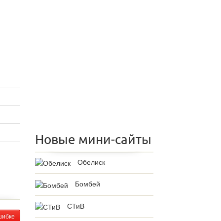
Новые мини-сайты
Обелиск
Бомбей
СТиВ
шибке