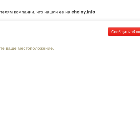
ителям компании, что нашли ее на
chelny.info
Сообщить об о
рте ваше местоположение.