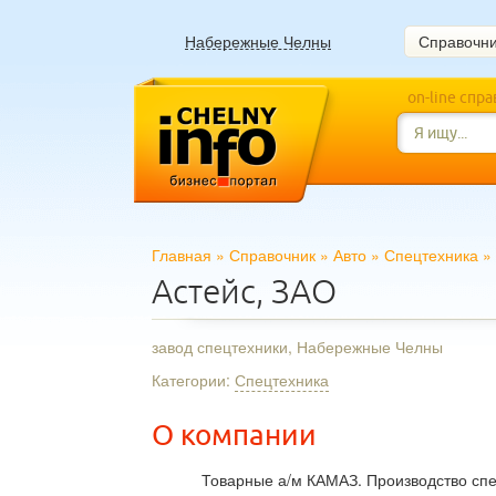
Набережные Челны
Справочн
on-line спр
Главная
»
Справочник
»
Авто
»
Спецтехника
»
Астейс, ЗАО
завод спецтехники, Набережные Челны
Категории:
Спецтехника
О компании
Товарные а/м КАМАЗ. Производство спе