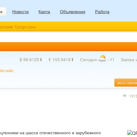
ик
Новости
Карта
Объявления
Работа
авочник Татарстана
$ 99.6125⬆
€ 103.9416⬆
Сегодня
−11
Завтра
Астейс
весь справ
131
цтехники на шасси отечественного и зарубежного