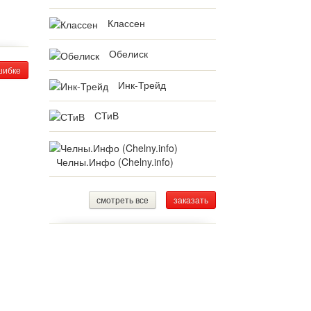
Классен
Обелиск
шибке
Инк-Трейд
СТиВ
Челны.Инфо (Chelny.info)
смотреть все
заказать