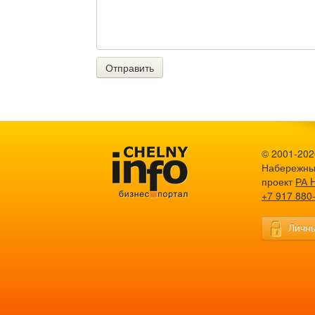
Отправить
© 2001-2026
Набережны
проект
РА 
+7 917 880
Личны