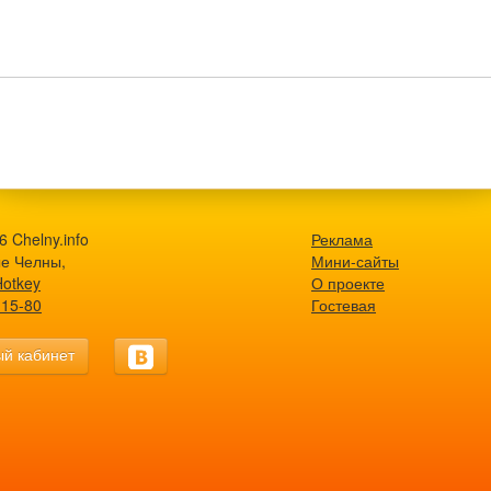
 Chelny.info
Реклама
е Челны,
Мини-сайты
Hotkey
О проекте
-15-80
Гостевая
й кабинет