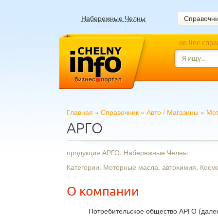
Набережные Челны
Справочн
on-line спр
Главная
»
Справочник
»
Авто
/
Магазины
»
Мот
АРГО
продукция АРГО, Набережные Челны
Категории:
Моторные масла, автохимия
,
Косм
О компании
Потребительское общество АРГО (далее