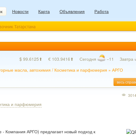
ик
Новости
Карта
Объявления
Работа
авочник Татарстана
$ 99.6125⬆
€ 103.9416⬆
Сегодня
−11
Завтра
орные масла, автохимия
/
Косметика и парфюмерия
»
АРГО
весь справ
301
етика и парфюмерия
 - Компания АРГО) предлагает новый подход к