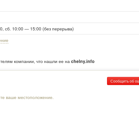
00, сб. 10:00 — 15:00 (без перерыва)
ение
ителям компании, что нашли ее на
chelny.info
Сообщить об о
рте ваше местоположение.