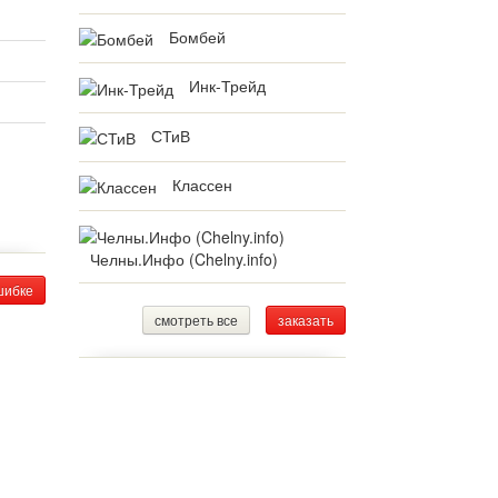
Бомбей
Инк-Трейд
СТиВ
Классен
Челны.Инфо (Chelny.info)
шибке
смотреть все
заказать