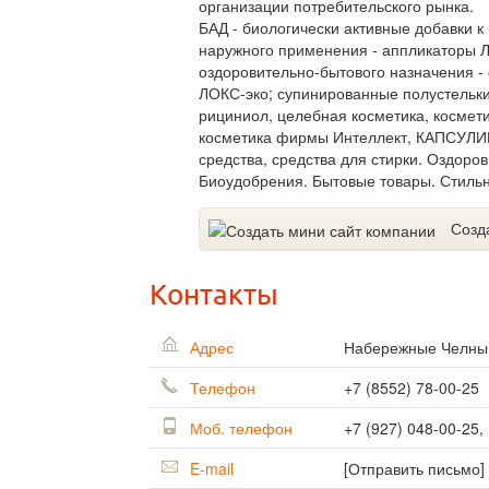
организации потребительского рынка.
БАД - биологически активные добавки к
наружного применения - аппликаторы Л
оздоровительно-бытового назначения - 
ЛОКС-эко; супинированные полустельки;
рициниол, целебная косметика, космет
косметика фирмы Интеллект, КАПСУЛИ
средства, средства для стирки. Оздор
Биоудобрения. Бытовые товары. Стильн
Созд
Контакты
Адрес
Набережные Челн
Телефон
+7 (8552) 78-00-25
Моб. телефон
+7 (927) 048-00-25,
E-mail
[Отправить письмо]