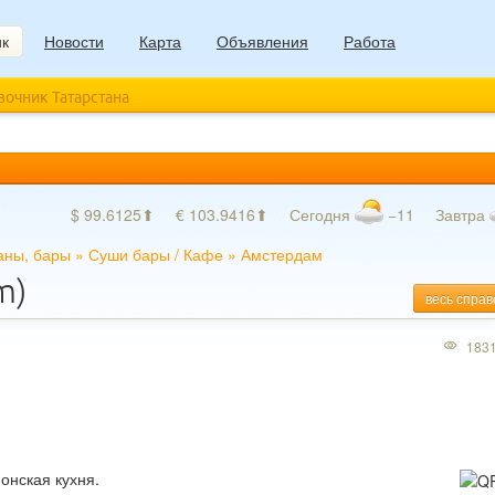
ик
Новости
Карта
Объявления
Работа
авочник Татарстана
$ 99.6125⬆
€ 103.9416⬆
Сегодня
−11
Завтра
аны, бары
»
Суши бары
/
Кафе
»
Амстердам
m)
весь справ
183
онская кухня.