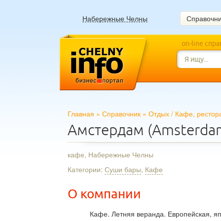
Набережные Челны
Справочн
on-line спр
Главная
»
Справочник
»
Отдых
/
Кафе, рестор
Амстердам (Amsterda
кафе, Набережные Челны
Категории:
Суши бары
,
Кафе
О компании
Кафе. Летняя веранда. Европейская, яп