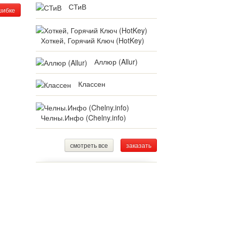
СТиВ
шибке
Хоткей, Горячий Ключ (HotKey)
Аллюр (Allur)
Классен
Челны.Инфо (Chelny.info)
смотреть все
заказать