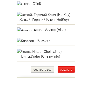
СТиВ
Хоткей, Горячий Ключ (HotKey)
Аллюр (Allur)
Классен
Челны.Инфо (Chelny.info)
смотреть все
заказать