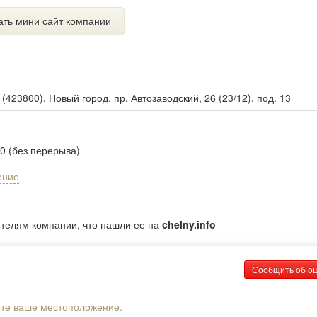
ать мини сайт компании
ы
(
423800
),
Новый город, пр. Автозаводский, 26 (23/12), под. 13
00 (без перерыва)
ение
ителям компании, что нашли ее на
chelny.info
Сообщить об о
рте ваше местоположение.