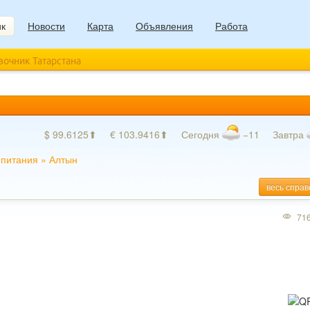
ик
Новости
Карта
Объявления
Работа
авочник Татарстана
$ 99.6125⬆
€ 103.9416⬆
Сегодня
−11
Завтра
 питания
»
Алтын
весь справ
71