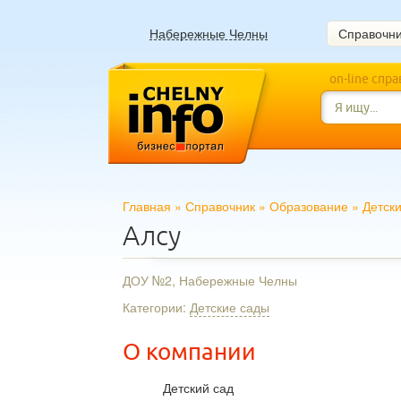
Набережные Челны
Справочн
on-line спр
Главная
»
Справочник
»
Образование
»
Детск
Алсу
ДОУ №2, Набережные Челны
Категории:
Детские сады
О компании
Детский сад