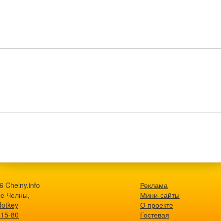
 Chelny.info
Реклама
е Челны,
Мини-сайты
Hotkey
О проекте
-15-80
Гостевая