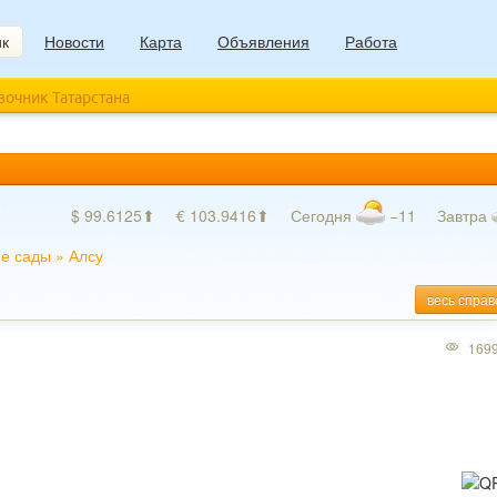
ик
Новости
Карта
Объявления
Работа
авочник Татарстана
$ 99.6125⬆
€ 103.9416⬆
Сегодня
−11
Завтра
ие сады
»
Алсу
весь справ
169