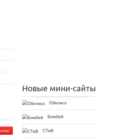
Новые мини-сайты
Обелиск
Бомбей
СТиВ
шибке