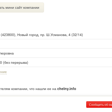
ать мини сайт компании
ы
(
423800
),
Новый город, пр. Ш.Усманова, 4 (32/14)
Флюровна
00 (без перерыва)
ение
ителям компании, что нашли ее на
chelny.info
Сообщить об о