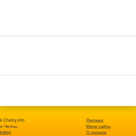
 Chelny.info
Реклама
е Челны,
Мини-сайты
Hotkey
О проекте