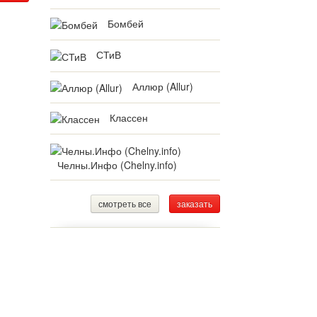
Бомбей
СТиВ
Аллюр (Allur)
Классен
Челны.Инфо (Chelny.info)
смотреть все
заказать