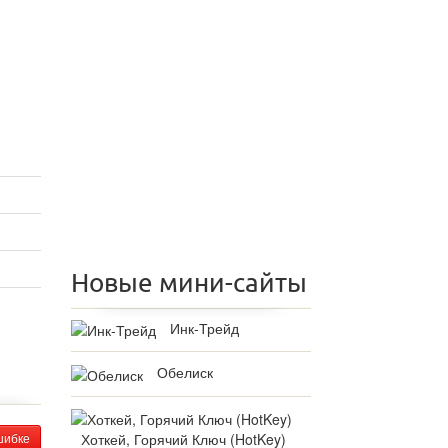
Новые мини-сайты
Инк-Трейд
Обелиск
Хоткей, Горячий Ключ (HotKey)
шибке