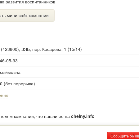
ию развития воспитанников
ать мини сайт компании
ы
(
423800
),
ЗЯБ, пер. Косарева, 1 (15/14)
 46-05-93
асыймовна
00 (без перерыва)
ение
ителям компании, что нашли ее на
chelny.info
Сообщить об о