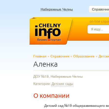
Набережные Челны
Справочн
on-line спр
Главная
»
Справочник
»
Образование
»
Детск
Аленка
ДОУ №19, Набережные Челны
Категории:
Детские сады
О компании
Детский сад №19 общеразвивающего ви