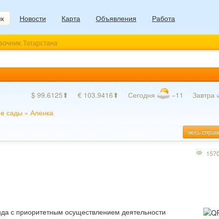
ик
Новости
Карта
Объявления
Работа
авочник Татарстана
$ 99.6125⬆
€ 103.9416⬆
Сегодня
−11
Завтра
ие сады
»
Аленка
весь справ
157
да с приоритетным осуществлением деятельности