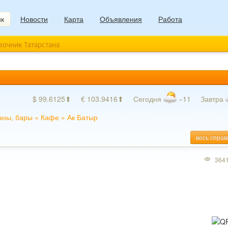
ик
Новости
Карта
Объявления
Работа
авочник Татарстана
$ 99.6125⬆
€ 103.9416⬆
Сегодня
−11
Завтра
аны, бары
»
Кафе
»
Ак Батыр
весь справ
364