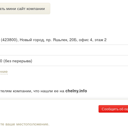
ать мини сайт компании
ы
(
423800
),
Новый город, пр. Яшьлек, 20Б, офис 4, этаж 2
00 (без перерыва)
ение
ителям компании, что нашли ее на
chelny.info
Сообщить об о
рте ваше местоположение.