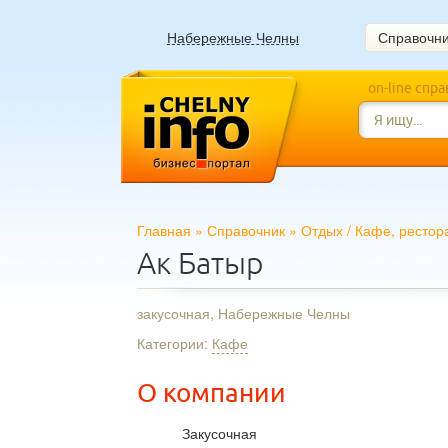
Набережные Челны
Справочн
on-line спр
Главная
»
Справочник
»
Отдых
/
Кафе, рестор
Ак Батыр
закусочная, Набережные Челны
Категории:
Кафе
О компании
Закусочная