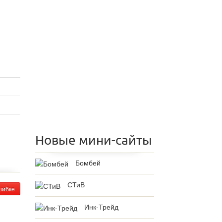
Новые мини-сайты
Бомбей
СТиВ
шибке
Инк-Трейд