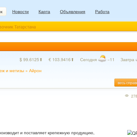
ик
Новости
Карта
Объявления
Работа
авочник Татарстана
$ 99.6125⬆
€ 103.9416⬆
Сегодня
−11
Завтра
еж и метизы
»
Айрон
весь справ
27
оизводит и поставляет крепежную продукцию,