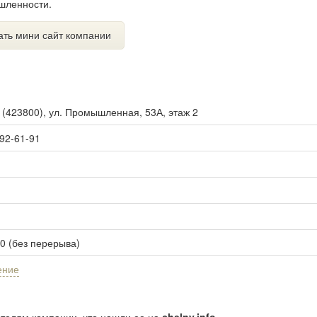
шленности.
ать мини сайт компании
ы
(
423800
),
ул. Промышленная, 53А, этаж 2
 92-61-91
00 (без перерыва)
ение