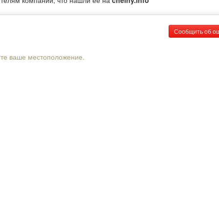
ителям компании, что нашли ее на
chelny.info
Сообщить об о
рте ваше местоположение.