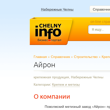
Набережные Челны
Справочн
on-line спр
Главная
»
Справочник
»
Строительство
»
Креп
Айрон
крепежная продукция, Набережные Челны
Категории:
Крепеж и метизы
О компании
Поволжский метизный завод «Айрон» пр