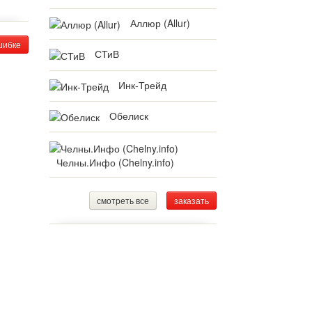
Аллюр (Allur)
шибке
СТиВ
Инк-Трейд
Обелиск
Челны.Инфо (Chelny.info)
смотреть все
заказать