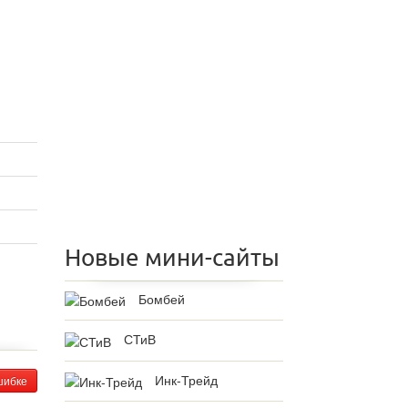
Новые мини-сайты
Бомбей
СТиВ
Инк-Трейд
шибке