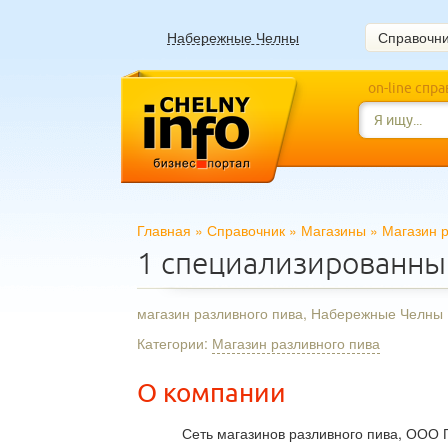
Набережные Челны
Справочн
on-line спр
Главная
»
Справочник
»
Магазины
»
Магазин р
1 специализированн
магазин разливного пива, Набережные Челны
Категории:
Магазин разливного пива
О компании
Сеть магазинов разливного пива, ООО