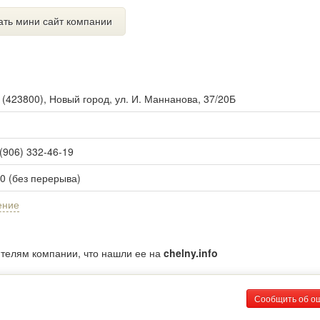
ать мини сайт компании
ы
(
423800
),
Новый город, ул. И. Маннанова, 37/20Б
 (906) 332-46-19
00 (без перерыва)
ение
ителям компании, что нашли ее на
chelny.info
Сообщить об о