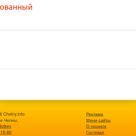
рованный
 Chelny.info
Реклама
е Челны,
Мини-сайты
Hotkey
О проекте
-15-80
Гостевая