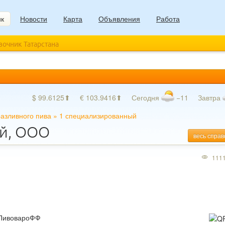
ик
Новости
Карта
Объявления
Работа
авочник Татарстана
$ 99.6125⬆
€ 103.9416⬆
Сегодня
−11
Завтра
азливного пива
»
1 специализированный
ый, ООО
весь справ
111
 ПивовароФФ