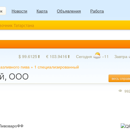
ик
Новости
Карта
Объявления
Работа
авочник Татарстана
$ 99.6125⬆
€ 103.9416⬆
Сегодня
−11
Завтра
азливного пива
»
1 специализированный
ый, ООО
весь справ
99
 ПивовароФФ