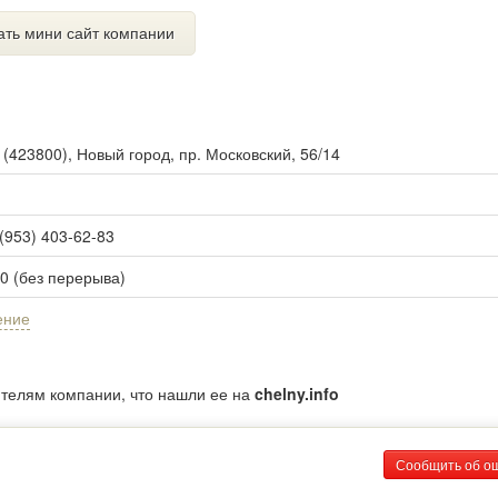
ать мини сайт компании
ы
(
423800
),
Новый город, пр. Московский, 56/14
 (953) 403-62-83
00 (без перерыва)
ение
ителям компании, что нашли ее на
chelny.info
Сообщить об о