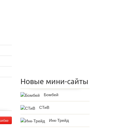
Новые мини-сайты
Бомбей
СТиВ
Инк-Трейд
шибке