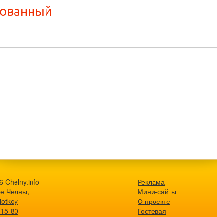
рованный
 Chelny.info
Реклама
е Челны,
Мини-сайты
Hotkey
О проекте
-15-80
Гостевая