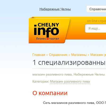
Набережные Челны
Справочн
on-line спр
Главная
»
Справочник
»
Магазины
»
Магазин р
1 специализированн
магазин разливного пива, Набережные Челны
Категории:
Магазин разливного пива
О компании
Сеть магазинов разливного пива, ООО