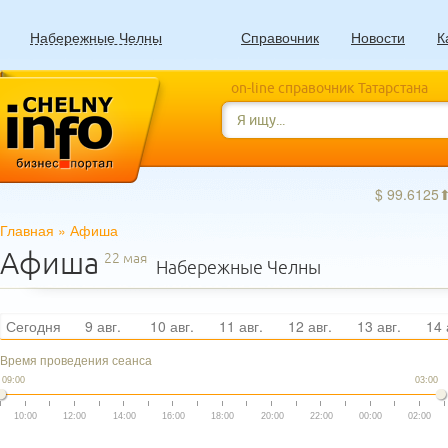
Набережные Челны
Справочник
Новости
К
on-line справочник Татарстана
$ 99.6125
Главная
»
Афиша
Афиша
22 мая
Набережные Челны
Сегодня
9 авг.
10 авг.
11 авг.
12 авг.
13 авг.
14 
Время проведения сеанса
09:00
03:00
10:00
12:00
14:00
16:00
18:00
20:00
22:00
00:00
02:00